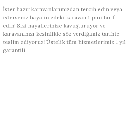
İster hazır karavanlarımızdan tercih edin veya
İ
isterseniz hayalinizdeki karavan tipini tarif
i
edin! Sizi hayallerinize kavuşturuyor ve
e
karavanınızı kesinlikle söz verdiğimiz tarihte
k
l
teslim ediyoruz! Üstelik tüm hizmetlerimiz 1 yıl
t
garantili!
g